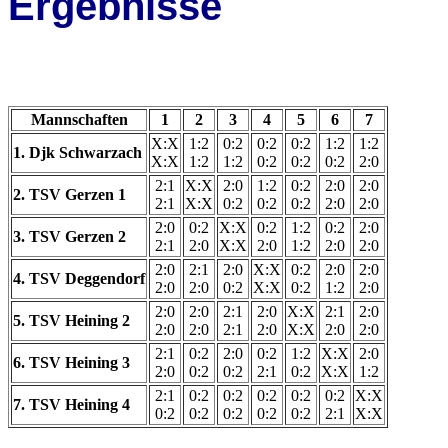
Ergebnisse
Mannschaften
1
2
3
4
5
6
7
X:X
1:2
0:2
0:2
0:2
1:2
1:2
1. Djk Schwarzach
X:X
1:2
1:2
0:2
0:2
0:2
2:0
2:1
X:X
2:0
1:2
0:2
2:0
2:0
2. TSV Gerzen 1
2:1
X:X
0:2
0:2
0:2
2:0
2:0
2:0
0:2
X:X
0:2
1:2
0:2
2:0
3. TSV Gerzen 2
2:1
2:0
X:X
2:0
1:2
2:0
2:0
2:0
2:1
2:0
X:X
0:2
2:0
2:0
4. TSV Deggendorf
2:0
2:0
0:2
X:X
0:2
1:2
2:0
2:0
2:0
2:1
2:0
X:X
2:1
2:0
5. TSV Heining 2
2:0
2:0
2:1
2:0
X:X
2:0
2:0
2:1
0:2
2:0
0:2
1:2
X:X
2:0
6. TSV Heining 3
2:0
0:2
0:2
2:1
0:2
X:X
1:2
2:1
0:2
0:2
0:2
0:2
0:2
X:X
7. TSV Heining 4
0:2
0:2
0:2
0:2
0:2
2:1
X:X