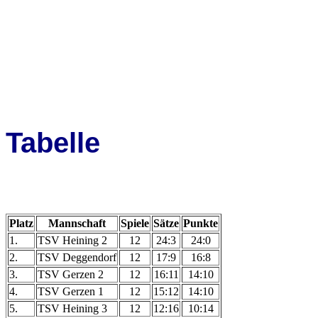
Tabelle
Platz
Mannschaft
Spiele
Sätze
Punkte
1.
TSV Heining 2
12
24:3
24:0
2.
TSV Deggendorf
12
17:9
16:8
3.
TSV Gerzen 2
12
16:11
14:10
4.
TSV Gerzen 1
12
15:12
14:10
5.
TSV Heining 3
12
12:16
10:14